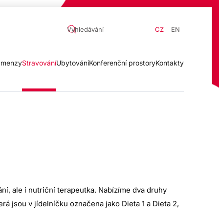
CZ
EN
a menzy
Stravování
Ubytování
Konferenční prostory
Kontakty
ání, ale i nutriční terapeutka. Nabízíme dva druhy
erá jsou v jídelníčku označena jako Dieta 1 a Dieta 2,