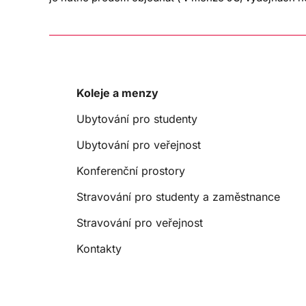
práva
Lorem
ipsum
dolor
Koleje a menzy
sit
Ubytování pro studenty
amet,
consectetur
Ubytování pro veřejnost
adipiscing
Konferenční prostory
elit.
Stravování pro studenty a zaměstnance
Aenean
euismod
Stravování pro veřejnost
bibendum
Kontakty
laoreet.
Proin
gravida