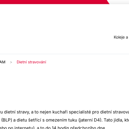
Koleje 
AM
Dietní stravování
 dietní stravy, a to nejen kuchaři specialisté pro dietní stravov
(BLP) a dietu šetřící s omezením tuku (jaterní D4). Tato jídla, kt
bo po internetu), a to do 14 hodin předchozího dne.