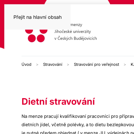
Přejít na hlavní obsah
Úvod
Stravování
Stravování pro veřejnost
K
Katedra
Dietní stravování
regionálního
Na menze pracují kvalifikovaní pracovníci pro přípravu
managementu
dietních jídel, včetně polévky, a to dietu bezlepkovou 
a
je nutné předem objednat ( v menze JU, výdejnách ne