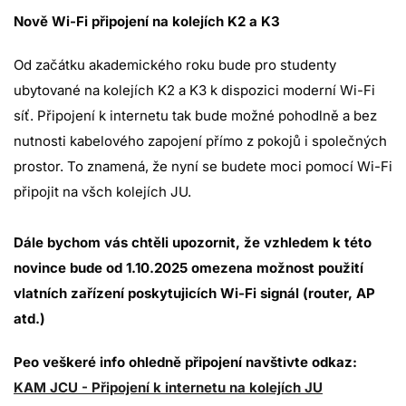
Nov
ě
Wi-Fi p
ř
ipojení na kolejích K2 a K3
Od začátku akademického roku bude pro studenty
ubytované na kolejích K2 a K3 k dispozici moderní Wi-Fi
síť. Připojení k internetu tak bude možné pohodlně a bez
nutnosti kabelového zapojení přímo z pokojů i společných
prostor. To znamená, že nyní se budete moci pomocí Wi-Fi
připojit na všch kolejích JU.
Dále bychom vás chtěli upozornit, že vzhledem k této
novince bude od 1.10.2025 omezena možnost použití
vlatních zařízení poskytujicích Wi-Fi signál (router, AP
atd.)
Peo veškeré info ohledně připojení navštivte odkaz:
KAM JCU - Připojení k internetu na kolejích JU