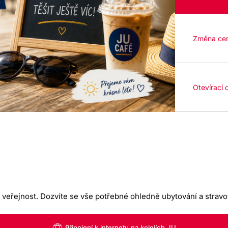
Změna cen
Otevírací
veřejnost. Dozvíte se vše potřebné ohledně ubytování a strav
Připojení k internetu na kolejích JU