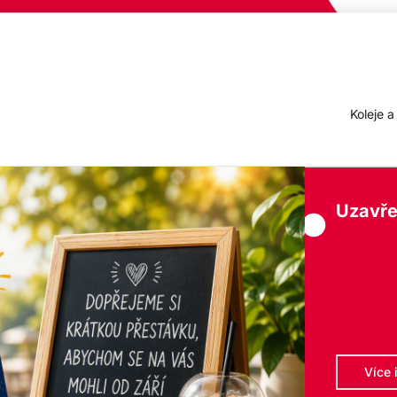
Koleje 
Uzavře
Více 