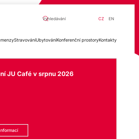
CZ
EN
a menzy
Stravování
Ubytování
Konferenční prostory
Kontakty
ní JU Café v srpnu 2026
informací