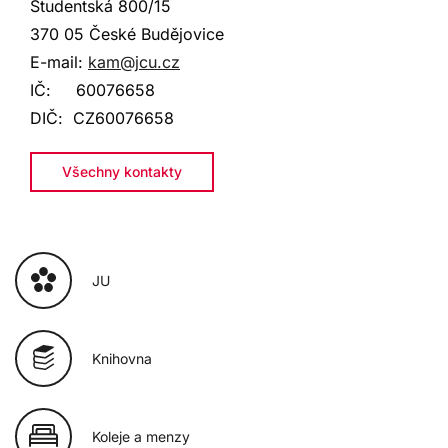
Studentská 800
/15
370 05 České Budějovice
E-mail:
kam@jcu.cz
IČ:
60076658
DIČ:
CZ60076658
Všechny kontakty
JU
Knihovna
Koleje a menzy