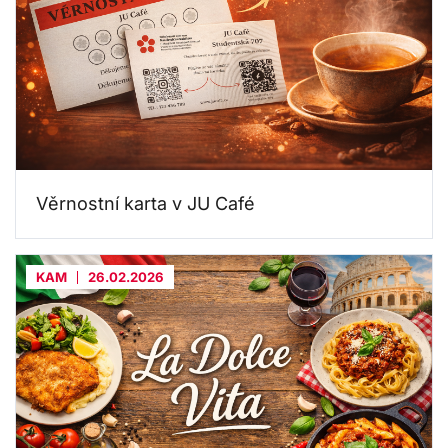
Věrnostní karta v JU Café
KAM
26.02.2026