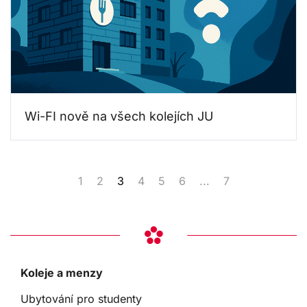
Wi-FI nově na všech kolejích JU
1
2
3
4
5
6
...
7
Koleje a menzy
Ubytování pro studenty