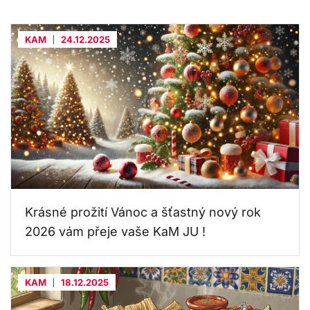
KAM
24.12.2025
Krásné prožití Vánoc a šťastný nový rok
2026 vám přeje vaše KaM JU !
KAM
18.12.2025