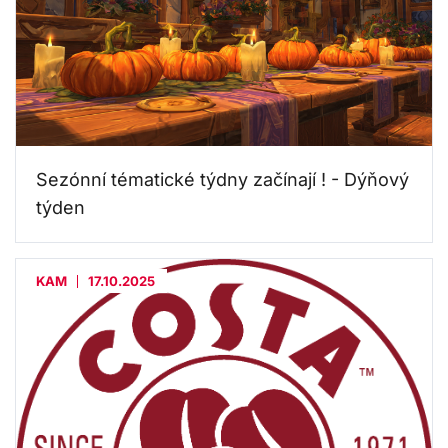
Sezónní tématické týdny začínají ! - Dýňový
týden
KAM
17.10.2025